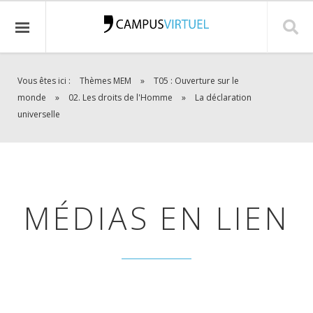
Vous êtes ici :
Thèmes MEM
»
T05 : Ouverture sur le
monde
»
02. Les droits de l'Homme
»
La déclaration
universelle
MÉDIAS EN LIEN